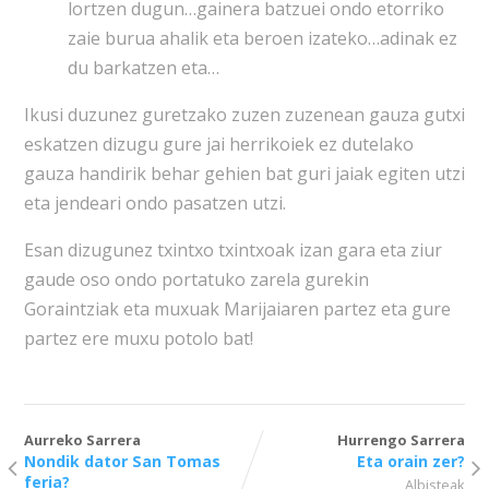
lortzen dugun…gainera batzuei ondo etorriko
zaie burua ahalik eta beroen izateko…adinak ez
du barkatzen eta…
Ikusi duzunez guretzako zuzen zuzenean gauza gutxi
eskatzen dizugu gure jai herrikoiek ez dutelako
gauza handirik behar gehien bat guri jaiak egiten utzi
eta jendeari ondo pasatzen utzi.
Esan dizugunez txintxo txintxoak izan gara eta ziur
gaude oso ondo portatuko zarela gurekin
Goraintziak eta muxuak Marijaiaren partez eta gure
partez ere muxu potolo bat!
Aurreko Sarrera
Hurrengo Sarrera
Nondik dator San Tomas
Eta orain zer?
feria?
Albisteak