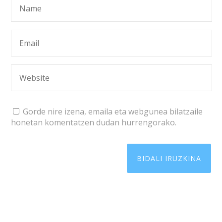
Gorde nire izena, emaila eta webgunea bilatzaile
honetan komentatzen dudan hurrengorako.