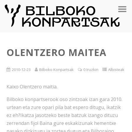
OLENTZERO MAITEA
2010-12-23
Bilboko Konpartsak
0 Iruzkin
Albisteak
Kaixo Olentzero maitia.
Bilboko konpartserook oso zintzoak izan gara 2010.
urtean eta zure opari pila bat espero ditugu, ikatzik
ez eh?Ikatza jasotzeko beste batzuk izango dituzu
zerrendan fijo! Baina gure eskakizunak hementxe
pasako dizkizugu ia zortea dugun eta Bilboraino