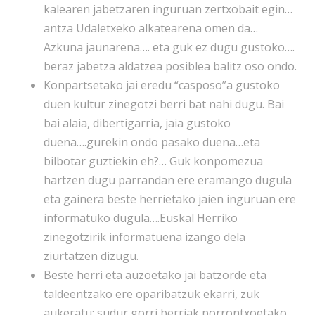
kalearen jabetzaren inguruan zertxobait egin…
antza Udaletxeko alkatearena omen da…
Azkuna jaunarena…. eta guk ez dugu gustoko….
beraz jabetza aldatzea posiblea balitz oso ondo.
Konpartsetako jai eredu “casposo”a gustoko
duen kultur zinegotzi berri bat nahi dugu. Bai
bai alaia, dibertigarria, jaia gustoko
duena….gurekin ondo pasako duena…eta
bilbotar guztiekin eh?… Guk konpomezua
hartzen dugu parrandan ere eramango dugula
eta gainera beste herrietako jaien inguruan ere
informatuko dugula….Euskal Herriko
zinegotzirik informatuena izango dela
ziurtatzen dizugu.
Beste herri eta auzoetako jai batzorde eta
taldeentzako ere oparibatzuk ekarri, zuk
aukeratu: sudur gorri berriak porrontxoetako