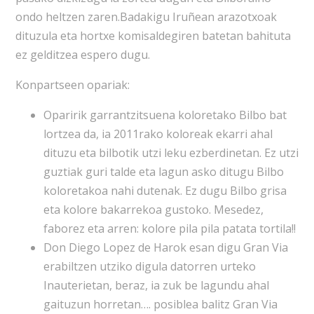
ondo heltzen zaren.Badakigu Iruñean arazotxoak
dituzula eta hortxe komisaldegiren batetan bahituta
ez gelditzea espero dugu.
Konpartseen opariak:
Oparirik garrantzitsuena koloretako Bilbo bat
lortzea da, ia 2011rako koloreak ekarri ahal
dituzu eta bilbotik utzi leku ezberdinetan. Ez utzi
guztiak guri talde eta lagun asko ditugu Bilbo
koloretakoa nahi dutenak. Ez dugu Bilbo grisa
eta kolore bakarrekoa gustoko. Mesedez,
faborez eta arren: kolore pila pila patata tortila!!
Don Diego Lopez de Harok esan digu Gran Via
erabiltzen utziko digula datorren urteko
Inauterietan, beraz, ia zuk be lagundu ahal
gaituzun horretan…. posiblea balitz Gran Via