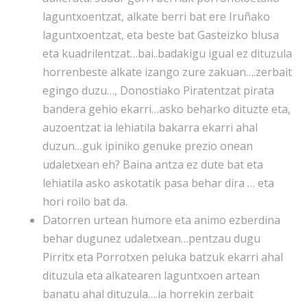
laguntxoentzat, alkate berri bat ere Iruñako
laguntxoentzat, eta beste bat Gasteizko blusa
eta kuadrilentzat…bai..badakigu igual ez dituzula
horrenbeste alkate izango zure zakuan….zerbait
egingo duzu…, Donostiako Piratentzat pirata
bandera gehio ekarri…asko beharko dituzte eta,
auzoentzat ia lehiatila bakarra ekarri ahal
duzun…guk ipiniko genuke prezio onean
udaletxean eh? Baina antza ez dute bat eta
lehiatila asko askotatik pasa behar dira … eta
hori roilo bat da.
Datorren urtean humore eta animo ezberdina
behar dugunez udaletxean…pentzau dugu
Pirritx eta Porrotxen peluka batzuk ekarri ahal
dituzula eta alkatearen laguntxoen artean
banatu ahal dituzula….ia horrekin zerbait