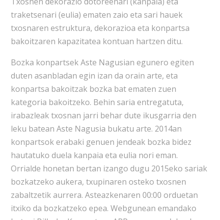
Txosnen dekorazio dotoreenari (kanpaia) eta
traketsenari (eulia) ematen zaio eta sari hauek
txosnaren estruktura, dekorazioa eta konpartsa
bakoitzaren kapazitatea kontuan hartzen ditu.
Bozka konpartsek Aste Nagusian egunero egiten
duten asanbladan egin izan da orain arte, eta
konpartsa bakoitzak bozka bat ematen zuen
kategoria bakoitzeko. Behin saria entregatuta,
irabazleak txosnan jarri behar dute ikusgarria den
leku batean Aste Nagusia bukatu arte. 2014an
konpartsok erabaki genuen jendeak bozka bidez
hautatuko duela kanpaia eta eulia nori eman.
Orrialde honetan bertan izango dugu 2015eko sariak
bozkatzeko aukera, txupinaren osteko txosnen
zabaltzetik aurrera. Asteazkenaren 00:00 orduetan
itxiko da bozkatzeko epea. Webgunean emandako