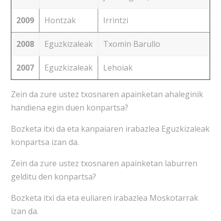
2009
Hontzak
Irrintzi
2008
Eguzkizaleak
Txomin Barullo
2007
Eguzkizaleak
Lehoiak
Zein da zure ustez txosnaren apainketan ahaleginik
handiena egin duen konpartsa?
Bozketa itxi da eta kanpaiaren irabazlea Eguzkizaleak
konpartsa izan da.
Zein da zure ustez txosnaren apainketan laburren
gelditu den konpartsa?
Bozketa itxi da eta euliaren irabazlea Moskotarrak
izan da.