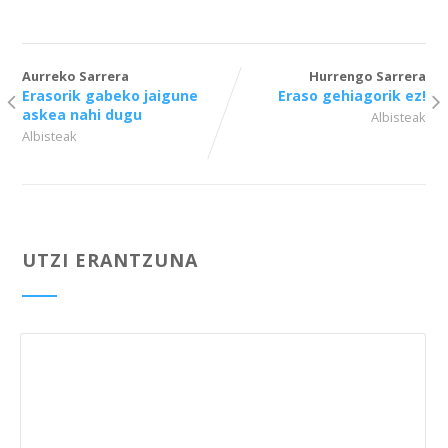
Aurreko Sarrera
Hurrengo Sarrera
Erasorik gabeko jaigune
Eraso gehiagorik ez!
askea nahi dugu
Albisteak
Albisteak
UTZI ERANTZUNA