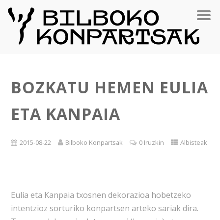
BOZKATU HEMEN EULIA
ETA KANPAIA
2015-08-22
Bilboko Konpartsak
0 Iruzkin
Albisteak
Eulia eta Kanpaia txosnen dekorazioa hobetzeko
intentzioz sorturiko konpartsen arteko sariak dira.