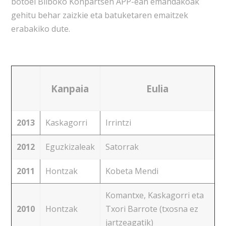
botoei Bilboko Konpartsen APP-ean emandakoak
gehitu behar zaizkie eta batuketaren emaitzek
erabakiko dute.
Kanpaia
Eulia
2013
Kaskagorri
Irrintzi
2012
Eguzkizaleak
Satorrak
2011
Hontzak
Kobeta Mendi
Komantxe, Kaskagorri eta
2010
Hontzak
Txori Barrote (txosna ez
jartzeagatik)