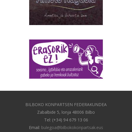
BILBOKO KONPARTSEN FEDERAKUNDEA
Zabalbide 5, lonja 48006 Bilbo
Tel: (+34) 94 679 13 06
Email:
bulegoa@bilbokokonpartsak.eus