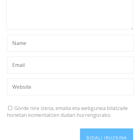
Gorde nire izena, emaila eta webgunea bilatzaile
honetan komentatzen dudan hurrengorako.