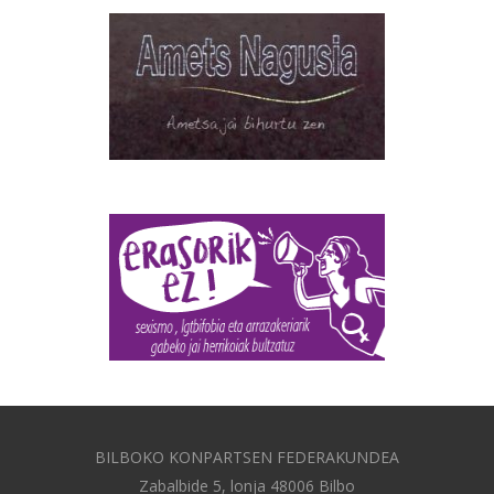
BILBOKO KONPARTSEN FEDERAKUNDEA
Zabalbide 5, lonja 48006 Bilbo