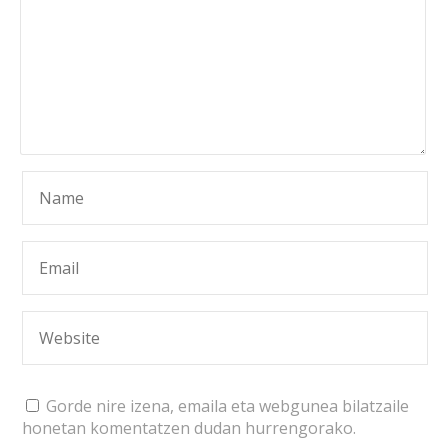
Gorde nire izena, emaila eta webgunea bilatzaile
honetan komentatzen dudan hurrengorako.