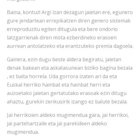
Baina, kontuz! Argi izan dezagun jaietan ere, egunero
gure jendartean errepikatzen diren genero sistemak
erreproduzitu egiten ditugula eta bere ondorio
latzgarrienak diren mota ezberdineko erasoen
aurrean antolatzeko eta erantzuteko premia dagoela.
Gainera, ezin dugu beste aldera begiratu, jaietan
denak bakean eta askatasunean biziko bagina bezala
, ez baita horrela. Uda gorrora izaten ari da eta
Euskal herriko hainbat eta hainbat herri eta
auzoetako jaietan gertatutako erasoak ezin ditugu
ahaztu, gurekin zerikusirik izango ez balute bezala.
Jai herrikoien aldeko mugimendua gara, jai herrikoi,
jai partehartzaile eta jai parekideen aldeko
mugimendua.