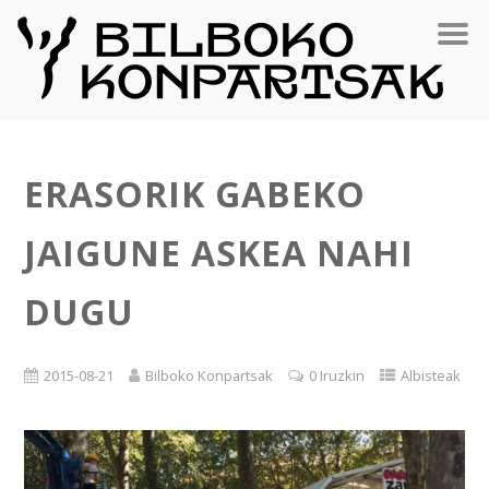
ERASORIK GABEKO
JAIGUNE ASKEA NAHI
DUGU
2015-08-21
Bilboko Konpartsak
0 Iruzkin
Albisteak