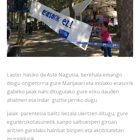
Laster hasiko da Aste Nagusia, berehala emango
diogu ongietorria gure Marijaiari eta inolako erasorik
gabeko jaiak nahi ditugulako gure esku dauden
ahalmen eta indar guztia jarriko dugu.
Jaiak parentesia balitz bezala ulertzen ditugu, gure
egunerokotasunetik kanpo salbuespen giroan
aritzen garelako hainbat bizipen eta aktibitatetan
murgildurik.