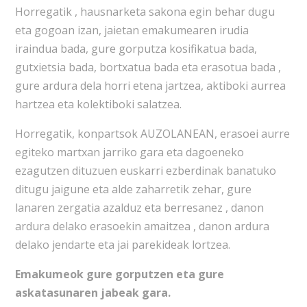
Horregatik , hausnarketa sakona egin behar dugu
eta gogoan izan, jaietan emakumearen irudia
iraindua bada, gure gorputza kosifikatua bada,
gutxietsia bada, bortxatua bada eta erasotua bada ,
gure ardura dela horri etena jartzea, aktiboki aurrea
hartzea eta kolektiboki salatzea.
Horregatik, konpartsok AUZOLANEAN, erasoei aurre
egiteko martxan jarriko gara eta dagoeneko
ezagutzen dituzuen euskarri ezberdinak banatuko
ditugu jaigune eta alde zaharretik zehar, gure
lanaren zergatia azalduz eta berresanez , danon
ardura delako erasoekin amaitzea , danon ardura
delako jendarte eta jai parekideak lortzea.
Emakumeok gure gorputzen eta gure
askatasunaren jabeak gara.