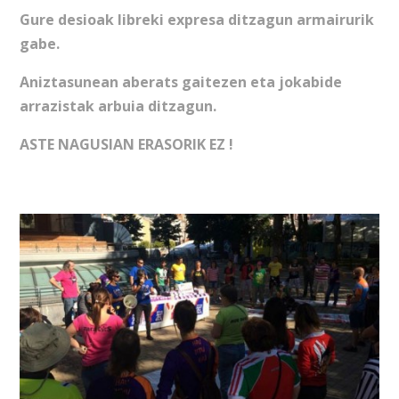
Gure desioak libreki expresa ditzagun armairurik
gabe.
Aniztasunean aberats gaitezen eta jokabide
arrazistak arbuia ditzagun.
ASTE NAGUSIAN ERASORIK EZ !