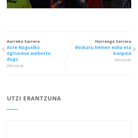
Aurreko Sarrera
Hurrengo Sarrera
Aste Nagusiko
Bozkatu hemen eulia eta
egitaraua aurkeztu
kanpaia
dugu
Albisteak
Albisteak
UTZI ERANTZUNA