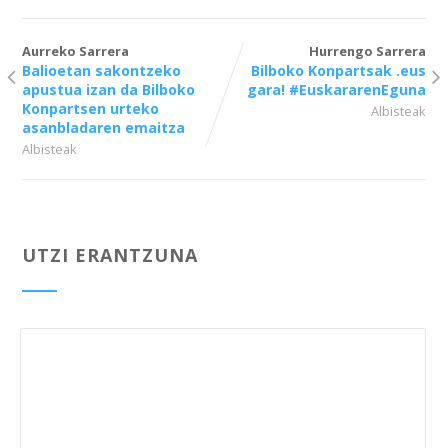
Aurreko Sarrera
Hurrengo Sarrera
Balioetan sakontzeko
Bilboko Konpartsak .eus
apustua izan da Bilboko
gara! #EuskararenEguna
Konpartsen urteko
Albisteak
asanbladaren emaitza
Albisteak
UTZI ERANTZUNA