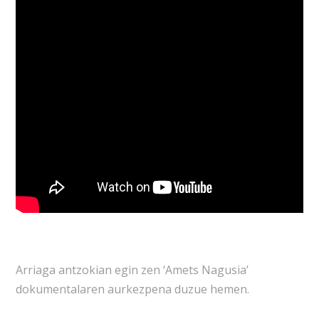
Arriaga antzokian egin zen ‘Amets Nagusia’
dokumentalaren aurkezpena duzue hemen.