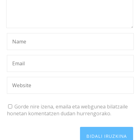
Gorde nire izena, emaila eta webgunea bilatzaile
honetan komentatzen dudan hurrengorako.