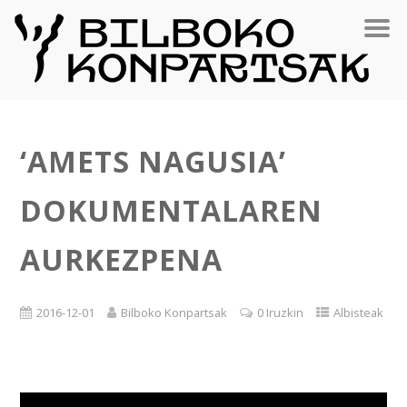
‘AMETS NAGUSIA’
DOKUMENTALAREN
AURKEZPENA
2016-12-01
Bilboko Konpartsak
0 Iruzkin
Albisteak