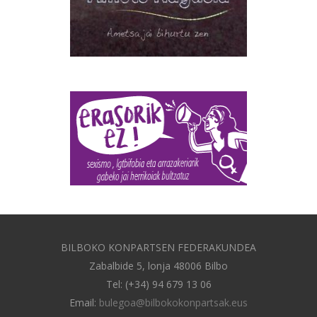
BILBOKO KONPARTSEN FEDERAKUNDEA
Zabalbide 5, lonja 48006 Bilbo
Tel: (+34) 94 679 13 06
Email:
bulegoa@bilbokokonpartsak.eus