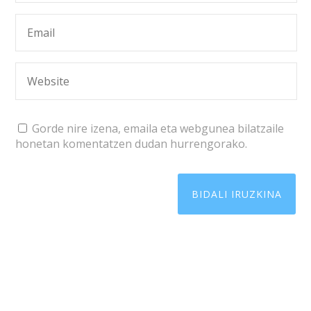
Gorde nire izena, emaila eta webgunea bilatzaile
honetan komentatzen dudan hurrengorako.