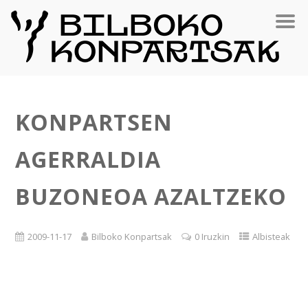
KONPARTSEN
AGERRALDIA
BUZONEOA AZALTZEKO
2009-11-17
Bilboko Konpartsak
0 Iruzkin
Albisteak