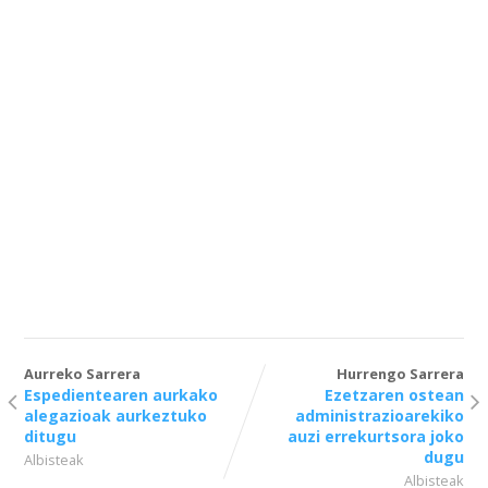
Aurreko Sarrera
Hurrengo Sarrera
Espedientearen aurkako
Ezetzaren ostean
alegazioak aurkeztuko
administrazioarekiko
ditugu
auzi errekurtsora joko
dugu
Albisteak
Albisteak