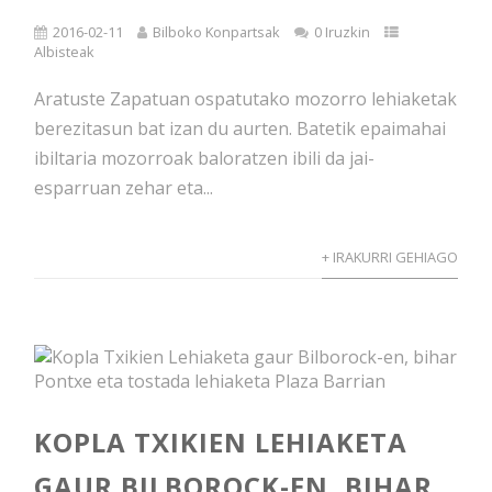
2016-02-11
Bilboko Konpartsak
0 Iruzkin
Albisteak
Aratuste Zapatuan ospatutako mozorro lehiaketak
berezitasun bat izan du aurten. Batetik epaimahai
ibiltaria mozorroak baloratzen ibili da jai-
esparruan zehar eta...
+ IRAKURRI GEHIAGO
KOPLA TXIKIEN LEHIAKETA
GAUR BILBOROCK-EN, BIHAR