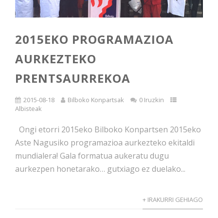
2015EKO PROGRAMAZIOA
AURKEZTEKO
PRENTSAURREKOA
2015-08-18
Bilboko Konpartsak
0 Iruzkin
Albisteak
Ongi etorri 2015eko Bilboko Konpartsen 2015eko
Aste Nagusiko programazioa aurkezteko ekitaldi
mundialera! Gala formatua aukeratu dugu
aurkezpen honetarako… gutxiago ez duelako...
+ IRAKURRI GEHIAGO