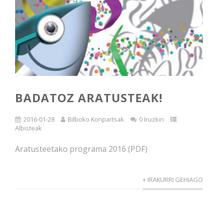
BADATOZ ARATUSTEAK!
2016-01-28
Bilboko Konpartsak
0 Iruzkin
Albisteak
Aratusteetako programa 2016 (PDF)
+ IRAKURRI GEHIAGO