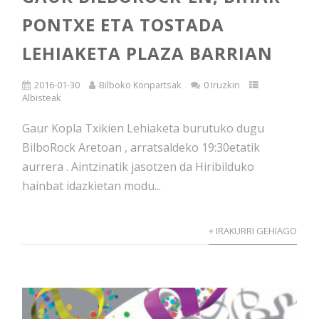
PONTXE ETA TOSTADA
LEHIAKETA PLAZA BARRIAN
2016-01-30
Bilboko Konpartsak
0 Iruzkin
Albisteak
Gaur Kopla Txikien Lehiaketa burutuko dugu
BilboRock Aretoan , arratsaldeko 19:30etatik
aurrera . Aintzinatik jasotzen da Hiribilduko
hainbat idazkietan modu...
+ IRAKURRI GEHIAGO