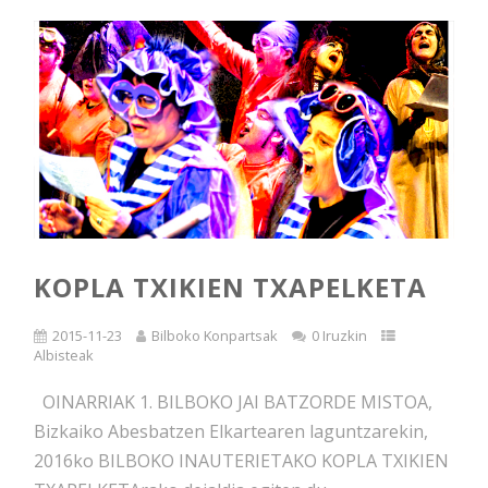
KOPLA TXIKIEN TXAPELKETA
2015-11-23
Bilboko Konpartsak
0 Iruzkin
Albisteak
OINARRIAK 1. BILBOKO JAI BATZORDE MISTOA,
Bizkaiko Abesbatzen Elkartearen laguntzarekin,
2016ko BILBOKO INAUTERIETAKO KOPLA TXIKIEN