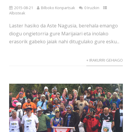
2015-08-21
Bilboko Konpartsak
0 Iruzkin
Albisteak
Laster hasiko da Aste Nagusia, berehala emango
diogu ongietorria gure Marijaiari eta inolako
erasorik gabeko jaiak nahi ditugulako gure esku...
+ IRAKURRI GEHIAGO