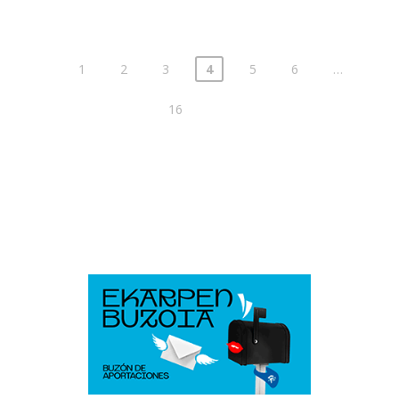
1
2
3
4
5
6
…
Posts
pagination
16