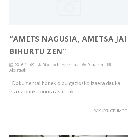
“AMETS NAGUSIA, AMETSA JAI
BIHURTU ZEN”
2016-11-09
Bilboko Konpartsak
0 Iruzkin
Albisteak
Dokumental honek dibulgaziozko izaera dauka
eta ez dauka onura asmorik
+ IRAKURRI GEHIAGO