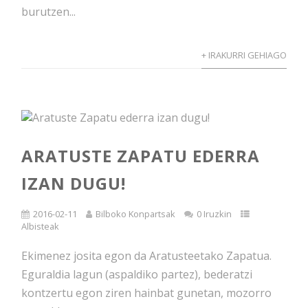
burutzen...
+ IRAKURRI GEHIAGO
ARATUSTE ZAPATU EDERRA
IZAN DUGU!
2016-02-11
Bilboko Konpartsak
0 Iruzkin
Albisteak
Ekimenez josita egon da Aratusteetako Zapatua.
Eguraldia lagun (aspaldiko partez), bederatzi
kontzertu egon ziren hainbat gunetan, mozorro