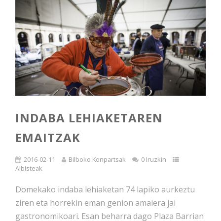
INDABA LEHIAKETAREN
EMAITZAK
2016-02-11
Bilboko Konpartsak
0 Iruzkin
Albisteak
Domekako indaba lehiaketan 74 lapiko aurkeztu
ziren eta horrekin eman genion amaiera jai
gastronomikoari. Esan beharra dago Plaza Barrian