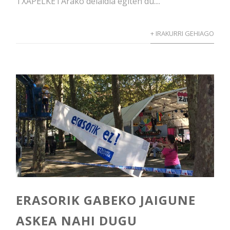
TXAPELKETArako deialdia egiten du....
+ IRAKURRI GEHIAGO
ERASORIK GABEKO JAIGUNE
ASKEA NAHI DUGU