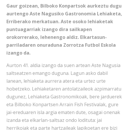
Gaur goizean, Bilboko Konpartsok aurkeztu dugu
aurtengo Aste Nagusiko Gastronomia Lehiaketa,
Erriberako merkatuan. Aste osoko lehiaketak
puntuagarriak izango dira sailkapen
orokorrerako, lehenengo aldiz. Elkartasun-
parriladaren onuraduna Zorrotza Futbol Eskola
izango da.
Aurton 41. aldia izango da suen artean Aste Nagusia
saltseatzen emango duguna. Lagun asko dabil
lanean, lehiaketa aurrera atera eta urtez urte
hobetzeko. Lehiaketaren antolatzaileok azpimarratu
dugunez, Lehiaketa Gastronomikoak, bere jarduerek
eta Bilboko Konpartsen Arrain Fish Festivalak, gure
jai-ereduaren isla argia ematen dute, osagai onenak
izanda eta elkarlan-saltsaz ondo lodituta: jai
herrikoiak eta parte hartzaileak lapikoetan ere bizi