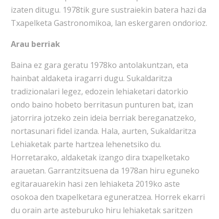
izaten ditugu. 1978tik gure sustraiekin batera hazi da
Txapelketa Gastronomikoa, lan eskergaren ondorioz.
Arau berriak
Baina ez gara geratu 1978ko antolakuntzan, eta
hainbat aldaketa iragarri dugu. Sukaldaritza
tradizionalari legez, edozein lehiaketari datorkio
ondo baino hobeto berritasun punturen bat, izan
jatorrira jotzeko zein ideia berriak bereganatzeko,
nortasunari fidel izanda. Hala, aurten, Sukaldaritza
Lehiaketak parte hartzea lehenetsiko du.
Horretarako, aldaketak izango dira txapelketako
arauetan. Garrantzitsuena da 1978an hiru eguneko
egitarauarekin hasi zen lehiaketa 2019ko aste
osokoa den txapelketara eguneratzea. Horrek ekarri
du orain arte asteburuko hiru lehiaketak saritzen