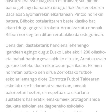
dastatzekoa Aste Nagusiko ostiralean; 500 pintxo
baino gehiago banatuko ditugu Iñaki Aurtenetxeren
Bacalaos Sayomarrekin elkarlanean. Pintxo horiekin
batera, Bilboko ostalaritzaren beste klasiko bat
ekarri dugu gogora: kroketa. Arrautzaztatu onenak
Bilbon nork egiten dituen erabakiko da ostegunean.
Dena den, dastaketarik handiena lehenengo
igandean egingo dugu: Eusko Labeleko 1.200 oilasko-
eta txahal-hanburgesa salduko dituzte, Areatza usain
gozoez beteko duen elkartasun-parriladan. Ekimen
horretan batuko den dirua Zorrotzako futbol-
eskolari emango diote. Zorrotza Futbol Taldearen
eskolak urte bi daramatza martxan, umeak
baloreetan hezten, errespetua eta elkarlana
sustatzen; hasieratik, emakumeek protagonismoa
daukate eskolan eta dagoeneko eskolako