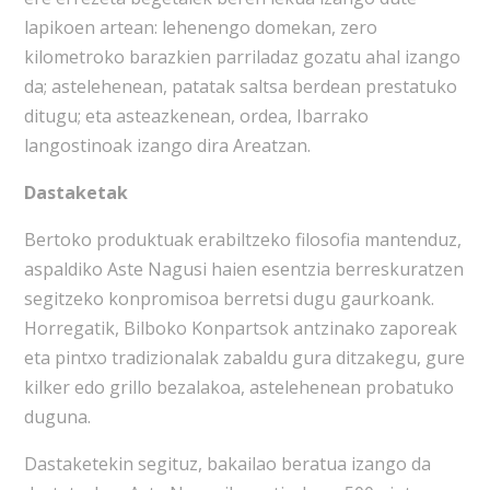
lapikoen artean: lehenengo domekan, zero
kilometroko barazkien parriladaz gozatu ahal izango
da; astelehenean, patatak saltsa berdean prestatuko
ditugu; eta asteazkenean, ordea, Ibarrako
langostinoak izango dira Areatzan.
Dastaketak
Bertoko produktuak erabiltzeko filosofia mantenduz,
aspaldiko Aste Nagusi haien esentzia berreskuratzen
segitzeko konpromisoa berretsi dugu gaurkoank.
Horregatik, Bilboko Konpartsok antzinako zaporeak
eta pintxo tradizionalak zabaldu gura ditzakegu, gure
kilker edo grillo bezalakoa, astelehenean probatuko
duguna.
Dastaketekin segituz, bakailao beratua izango da