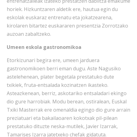
entrenatzaileak izateko prestatzen dabiltza emakume
horiek. Hizkuntzaren aldetik ere, hautua egin du
eskolak euskaraz entrenatu eta jokatzearena,
kirolaren bitartez euskararen presentzia Zorrotzako
auzoan zabaltzeko.
Umeen eskola gastronomikoa
Etorkizunari begira ere, umeen jarduera
gastronomikoen berri eman dugu. Aste Nagusiko
astelehenean, plater begetala prestatuko dute
txikiek, fruta-entsalada kozinatzen ikasteko.
Asteazkenean, berriz, askotariko entsaladari ekingo
dio gure harrobiak. Modu berean, ostiralean, Euskal
Txiki Masterrak ere omenaldia egingo dio gure arrain
preziatuari eta bakailaoaren kokotxak pil-pilean
prestatuko dituzte neska-mutilek, Javier Izarrak,
Tamarises Izarra jatetxeko chefak gidatuta.