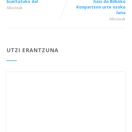
bueltatuko da!
hasi da Bilboko
Konpartson urte osoko
Albisteak
lana
Albisteak
UTZI ERANTZUNA