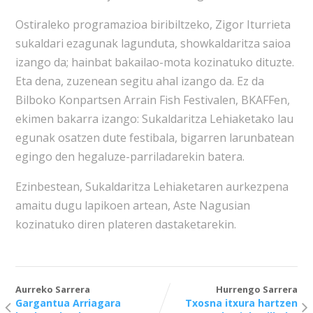
Ostiraleko programazioa biribiltzeko, Zigor Iturrieta
sukaldari ezagunak lagunduta, showkaldaritza saioa
izango da; hainbat bakailao-mota kozinatuko dituzte.
Eta dena, zuzenean segitu ahal izango da. Ez da
Bilboko Konpartsen Arrain Fish Festivalen, BKAFFen,
ekimen bakarra izango: Sukaldaritza Lehiaketako lau
egunak osatzen dute festibala, bigarren larunbatean
egingo den hegaluze-parriladarekin batera.
Ezinbestean, Sukaldaritza Lehiaketaren aurkezpena
amaitu dugu lapikoen artean, Aste Nagusian
kozinatuko diren plateren dastaketarekin.
Aurreko Sarrera
Hurrengo Sarrera
Gargantua Arriagara
Txosna itxura hartzen