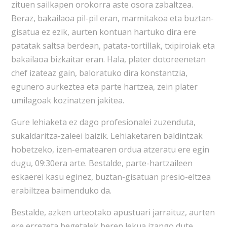
zituen sailkapen orokorra aste osora zabaltzea.
Beraz, bakailaoa pil-pil eran, marmitakoa eta buztan-
gisatua ez ezik, aurten kontuan hartuko dira ere
patatak saltsa berdean, patata-tortillak, txipiroiak eta
bakailaoa bizkaitar eran. Hala, plater dotoreenetan
chef izateaz gain, baloratuko dira konstantzia,
egunero aurkeztea eta parte hartzea, zein plater
umilagoak kozinatzen jakitea.
Gure lehiaketa ez dago profesionalei zuzenduta,
sukaldaritza-zaleei baizik. Lehiaketaren baldintzak
hobetzeko, izen-ematearen ordua atzeratu ere egin
dugu, 09:30era arte. Bestalde, parte-hartzaileen
eskaerei kasu eginez, buztan-gisatuan presio-eltzea
erabiltzea baimenduko da.
Bestalde, azken urteotako apustuari jarraituz, aurten
ere errezeta begetalek beren lekua izango dute