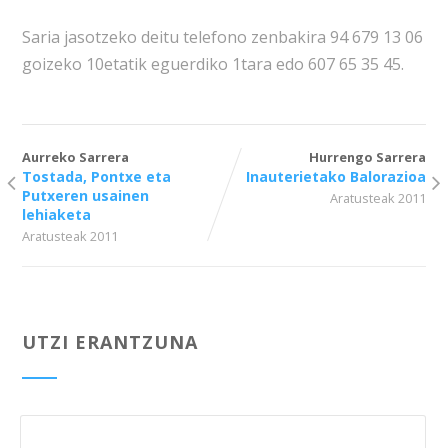
Saria jasotzeko deitu telefono zenbakira 94 679 13 06
goizeko 10etatik eguerdiko 1tara edo 607 65 35 45.
Aurreko Sarrera
Hurrengo Sarrera
Tostada, Pontxe eta
Inauterietako Balorazioa
Putxeren usainen
Aratusteak 2011
lehiaketa
Aratusteak 2011
UTZI ERANTZUNA