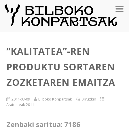
“KALITATEA”-REN
PRODUKTU SORTAREN
ZOZKETAREN EMAITZA
2011-03-09
Bilboko Konpartsak
0 Iruzkin
Aratusteak 2011
Zenbaki saritua: 7186