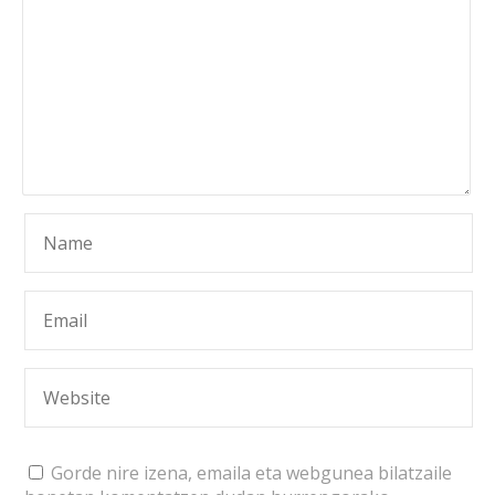
Gorde nire izena, emaila eta webgunea bilatzaile