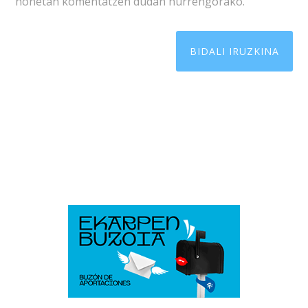
honetan komentatzen dudan hurrengorako.