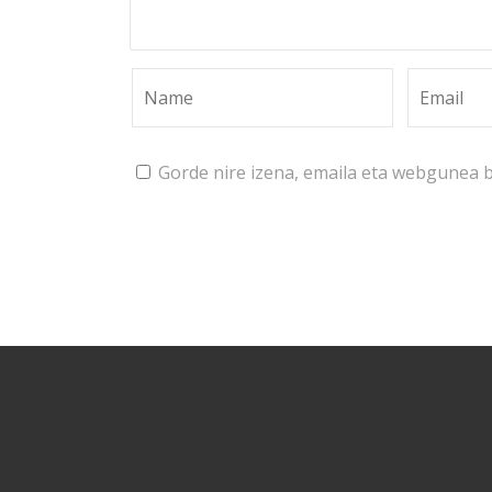
Gorde nire izena, emaila eta webgunea 