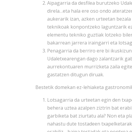
Aipagarria da desfilea burutzeko Udal
direla…eta hala ere oso ondo ateratze
aukerarik izan, azken urteetan bezal
teknikoak konpontzeko laguntzarik ez
elementu tekniko guztiak lotzeko bile
bakarrean jarrera iraingarri eta lotsag
Penagarria da berriro ere bi ikuskizu
Udaletxearengan dago zalantzarik gab
aurrekontuaren murrizketa zaila egite
gastatzen ditugun diruak.
Bestetik domekan ez-lehiaketa gastronomi
Lotsagarria da urteetan egin den txap
behera uztea azalpen ziztrin bat erabil
garbiketa bat ziurtatu ala? Non eta pl
nahastu dute tostadeen txapelketarak
erabiliz….baina tostadak eta pontxea e