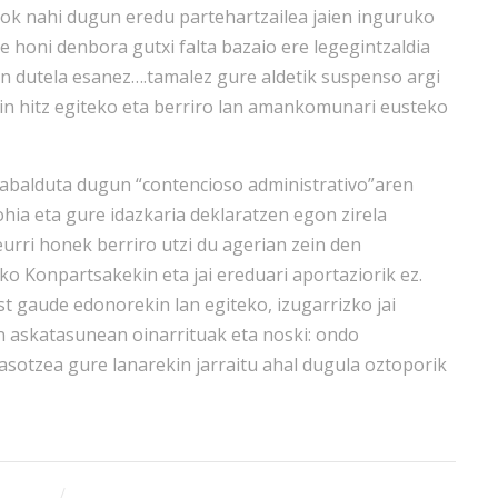
rok nahi dugun eredu partehartzailea jaien inguruko
 honi denbora gutxi falta bazaio ere legegintzaldia
n dutela esanez….tamalez gure aldetik suspenso argi
n hitz egiteko eta berriro lan amankomunari eusteko
zabalduta dugun “contencioso administrativo”aren
ia eta gure idazkaria deklaratzen egon zirela
urri honek berriro utzi du agerian zein den
o Konpartsakekin eta jai ereduari aportaziorik ez.
st gaude edonorekin lan egiteko, izugarrizko jai
n askatasunean oinarrituak eta noski: ondo
asotzea gure lanarekin jarraitu ahal dugula oztoporik