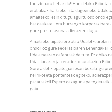
funtzionatu behar du!! Hau delako Bilbotar
erabakiak hartzeko. Eta dagoeneko Udaletxe
amaitzeko, ezin ditugu agurtu oso ondo egi
bat daukate….eta hurrengo korporazioareki
gure prestutasuna adierazten dugu.
Amaitzeko aipatu ere atzo Udaletxearekin 
ondorioz gure Federazioaren Lehendakari oh
Udaletxearen defentzak deituta. Ez ohiko ne
Udaletxearen jarrera: inkomunikazioa Bilbok
Gure aldetik epaitegian esan bezala: gu pre
herrikoi eta pontenteak egiteko, adierazpe
pasatzeko!! Espero dezagun epaitegietatik j
gabe.
Aurreko Sarrera