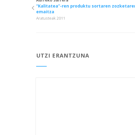
“Kalitatea”-ren produktu sortaren zozketare
emaitza
Aratusteak 2011
UTZI ERANTZUNA