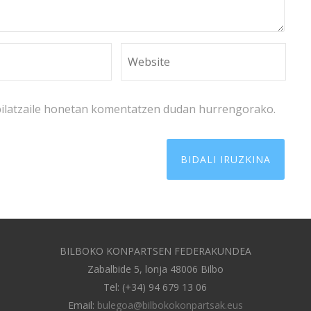
bilatzaile honetan komentatzen dudan hurrengorako.
BILBOKO KONPARTSEN FEDERAKUNDEA
Zabalbide 5, lonja 48006 Bilbo
Tel: (+34) 94 679 13 06
Email:
bulegoa@bilbokokonpartsak.eus