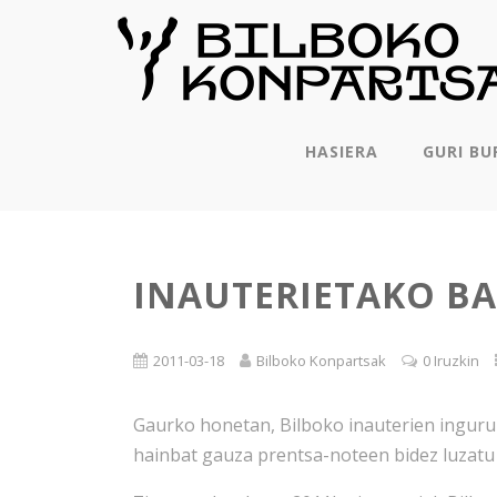
HASIERA
GURI BU
INAUTERIETAKO B
2011-03-18
Bilboko Konpartsak
0 Iruzkin
Gaurko honetan, Bilboko inauterien inguruk
hainbat gauza prentsa-noteen bidez luzatu