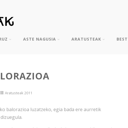
RUZ
ASTE NAGUSIA
ARATUSTEAK
BES
ALORAZIOA
Aratusteak 2011
o balorazioa luzatzeko, egia bada ere aurretik
 dizuegula.