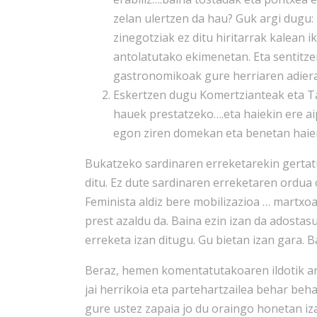
zelan ulertzen da hau? Guk argi dugu:
zinegotziak ez ditu hiritarrak kalean i
antolatutako ekimenetan. Eta sentitz
gastronomikoak gure herriaren adierazl
Eskertzen dugu Komertzianteak eta Ta
hauek prestatzeko….eta haiekin ere a
egon ziren domekan eta benetan haien
Bukatzeko sardinaren erreketarekin gerta
ditu. Ez dute sardinaren erreketaren ordua 
Feminista aldiz bere mobilizazioa … martxo
prest azaldu da. Baina ezin izan da adostas
erreketa izan ditugu. Gu bietan izan gara. B
Beraz, hemen komentatutakoaren ildotik arg
jai herrikoia eta partehartzailea behar beh
gure ustez zapaia jo du oraingo honetan iz