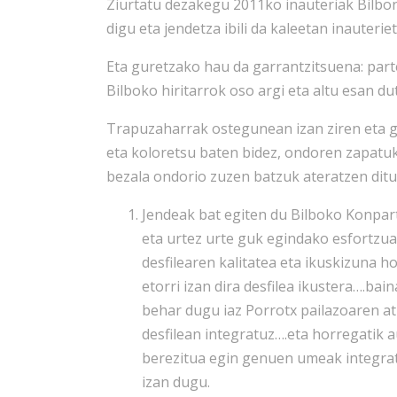
Ziurtatu dezakegu 2011ko inauteriak Bilbon 
digu eta jendetza ibili da kaleetan inauterie
Eta guretzako hau da garrantzitsuena: parte
Bilboko hiritarrok oso argi eta altu esan du
Trapuzaharrak ostegunean izan ziren eta gi
eta koloretsu baten bidez, ondoren zapatuk
bezala ondorio zuzen batzuk ateratzen ditu
Jendeak bat egiten du Bilboko Konpar
eta urtez urte guk egindako esfortzua
desfilearen kalitatea eta ikuskizuna 
etorri izan dira desfilea ikustera….bai
behar dugu iaz Porrotx pailazoaren at
desfilean integratuz….eta horregatik 
berezitua egin genuen umeak integrat
izan dugu.