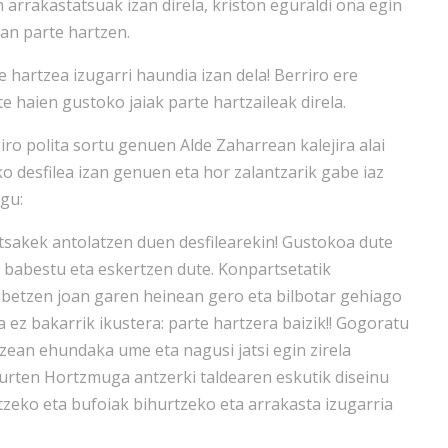
arrakastatsuak izan direla, kriston eguraldi ona egin
tan parte hartzen.
 hartzea izugarri haundia izan dela! Berriro ere
te haien gustoko jaiak parte hartzaileak direla.
ro polita sortu genuen Alde Zaharrean kalejira alai
o desfilea izan genuen eta hor zalantzarik gabe iaz
gu:
tsakek antolatzen duen desfilearekin! Gustokoa dute
 babestu eta eskertzen dute. Konpartsetatik
hobetzen joan garen heinean gero eta bilbotar gehiago
na ez bakarrik ikustera: parte hartzera baizik!! Gogoratu
zean ehundaka ume eta nagusi jatsi egin zirela
aurten Hortzmuga antzerki taldearen eskutik diseinu
zeko eta bufoiak bihurtzeko eta arrakasta izugarria