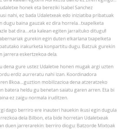
 udaletxe honek eta bereziki Isabel Sanchez
kusi nahi, ez bada Udaletxeak edo iniziatiba pribatuak
en dugu baina gauzak ez dira horrela…txapelketa
e bat dira….eta kalean egiten jarraituko ditugu!!
bernariak gurekin egin duten elkarlana txapelketa
ipatutako irakurketa konpartitu dugu. Batzuk gurekin
 jarrera eskertzekoa dela.
tu dena gure ustez Udaletxe honen mugak argi uzten
ordu erdiz aurreratu nahi izan. Koordinadora
aren 8koa….guztion mobilizazioa dena atzeratzeko
un batera heldu gu benetan saiatu garen arren. Eta bi
aina ez zaigu normala iruditzen.
i dago berriro ere inauteri hauekin ikusi egin dugula
arrezkoa dela Bilbon, eta bide horretan Udaletxeak
an duen jarrerarekin: berriro diogu: Batzorde Mixtoak