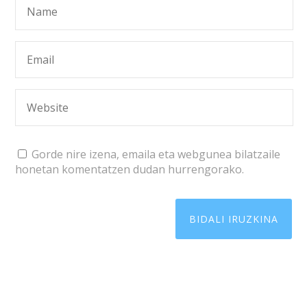
Gorde nire izena, emaila eta webgunea bilatzaile
honetan komentatzen dudan hurrengorako.