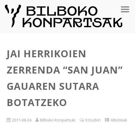
JAI HERRIKOIEN
ZERRENDA “SAN JUAN”
GAUAREN SUTARA
BOTATZEKO
2011-06-24
Bilboko Konpartsak
0 Iruzkin
Albisteak