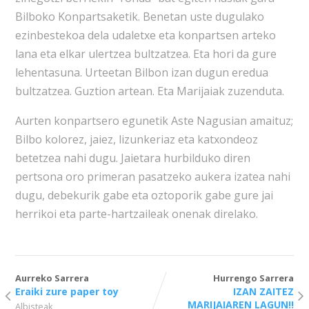
Bilboko Konpartsaketik. Benetan uste dugulako
ezinbestekoa dela udaletxe eta konpartsen arteko
lana eta elkar ulertzea bultzatzea. Eta hori da gure
lehentasuna. Urteetan Bilbon izan dugun eredua
bultzatzea. Guztion artean. Eta Marijaiak zuzenduta.
Aurten konpartsero egunetik Aste Nagusian amaituz;
Bilbo kolorez, jaiez, lizunkeriaz eta katxondeoz
betetzea nahi dugu. Jaietara hurbilduko diren
pertsona oro primeran pasatzeko aukera izatea nahi
dugu, debekurik gabe eta oztoporik gabe gure jai
herrikoi eta parte-hartzaileak onenak direlako.
Aurreko Sarrera
Hurrengo Sarrera
Eraiki zure paper toy
IZAN ZAITEZ
MARIJAIAREN LAGUN!!
Albisteak