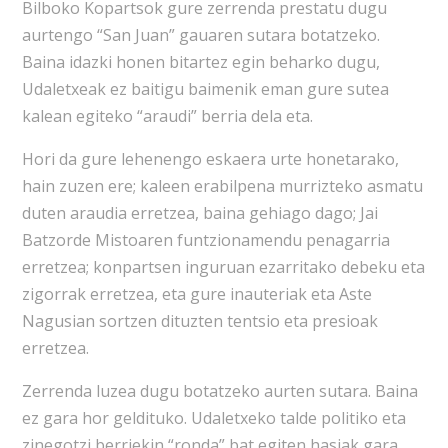
Bilboko Kopartsok gure zerrenda prestatu dugu
aurtengo “San Juan” gauaren sutara botatzeko.
Baina idazki honen bitartez egin beharko dugu,
Udaletxeak ez baitigu baimenik eman gure sutea
kalean egiteko “araudi” berria dela eta.
Hori da gure lehenengo eskaera urte honetarako,
hain zuzen ere; kaleen erabilpena murrizteko asmatu
duten araudia erretzea, baina gehiago dago; Jai
Batzorde Mistoaren funtzionamendu penagarria
erretzea; konpartsen inguruan ezarritako debeku eta
zigorrak erretzea, eta gure inauteriak eta Aste
Nagusian sortzen dituzten tentsio eta presioak
erretzea.
Zerrenda luzea dugu botatzeko aurten sutara. Baina
ez gara hor geldituko. Udaletxeko talde politiko eta
zinegotzi berriekin “ronda” bat egiten hasiak gara