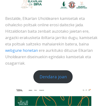
Bestalde, Elkarlan Uholdearen kamisetak eta
oihalezko poltsak online erosi daitezke jada.
Hitzaldiotan baita zenbait auzotako jaietan ere,
argazki-erakusketa ibiltaria jarriko dugu, kamisetak
eta poltsak saltzeko mahaiarekin batera, baina
webgune honetan
ere aurkituko dituzue Elkarlan
Uholdearen diseinuekin egindako kamisetak eta
osagarriak.
Dendara joan