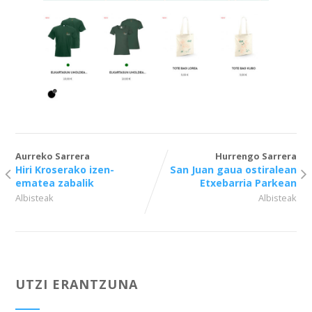
Aurreko Sarrera
Hurrengo Sarrera
Hiri Kroserako izen-
San Juan gaua ostiralean
ematea zabalik
Etxebarria Parkean
Albisteak
Albisteak
UTZI ERANTZUNA