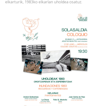
elkarturik, 1983ko elkarlan uholdea osatuz.