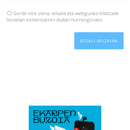
Gorde nire izena, emaila eta webgunea bilatzaile
honetan komentatzen dudan hurrengorako.