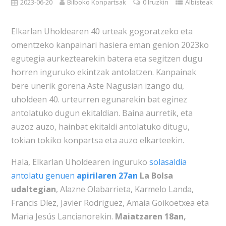
2023-06-20
Bilboko Konpartsak
0 Iruzkin
Albisteak
Elkarlan Uholdearen 40 urteak gogoratzeko eta
omentzeko kanpainari hasiera eman genion 2023ko
egutegia aurkeztearekin batera eta segitzen dugu
horren inguruko ekintzak antolatzen. Kanpainak
bere unerik gorena Aste Nagusian izango du,
uholdeen 40. urteurren egunarekin bat eginez
antolatuko dugun ekitaldian. Baina aurretik, eta
auzoz auzo, hainbat ekitaldi antolatuko ditugu,
tokian tokiko konpartsa eta auzo elkarteekin.
Hala, Elkarlan Uholdearen inguruko
solasaldia
antolatu genuen
apirilaren 27an
La Bolsa
udaltegian
, Alazne Olabarrieta, Karmelo Landa,
Francis Díez, Javier Rodriguez, Amaia Goikoetxea eta
Maria Jesús Lancianorekin.
Maiatzaren 18an,