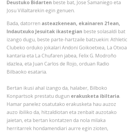
Deustuko Bidarten
beste bat, Jose Samaniego eta
Josu Villaltarekin egin genuen.
Bada, datorren
asteazkenean, ekainaren 21ean,
Indautxuko Jesuitak ikastegian
beste solasaldi bat
izango dugu, beste parte-hartzaile batzuekin: Athletic
Clubeko orduko jokalari Andoni Goikoetxea, La Otxoa
kantaria eta La Chufaren jabea, Felix G. Modroño
idazlea, eta Juan Carlos de Rojo, orduan Radio
Bilbaoko esataria.
Bertan ikusi ahal izango da, halaber, Bilboko
Konpartsok prestatu dugun
erakusketa ibiltaria
.
Hamar panelez osatutako erakusketa hau auzoz
auzo ibiliko da, hitzaldiotan eta zenbait auzotako
jaietan, eta bertan kontatzen da nola milaka
herritarrek hondamendiari aurre egin zioten,