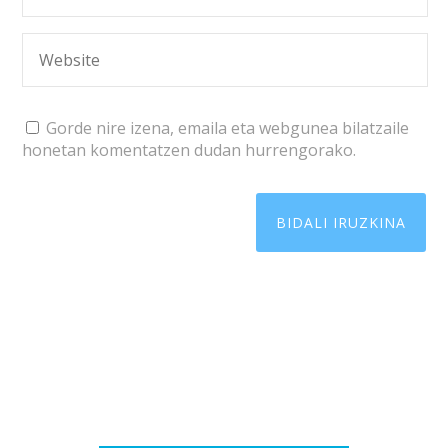
Gorde nire izena, emaila eta webgunea bilatzaile
honetan komentatzen dudan hurrengorako.