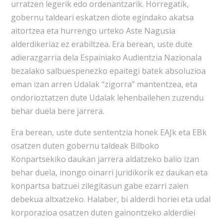
urratzen legerik edo ordenantzarik. Horregatik,
gobernu taldeari eskatzen diote egindako akatsa
aitortzea eta hurrengo urteko Aste Nagusia
alderdikeriaz ez erabiltzea. Era berean, uste dute
adierazgarria dela Espainiako Audientzia Nazionala
bezalako salbuespenezko epaitegi batek absoluzioa
eman izan arren Udalak “zigorra” mantentzea, eta
ondorioztatzen dute Udalak lehenbailehen zuzendu
behar duela bere jarrera.
Era berean, uste dute sententzia honek EAJk eta EBk
osatzen duten gobernu taldeak Bilboko
Konpartsekiko daukan jarrera aldatzeko balio izan
behar duela, inongo oinarri juridikorik ez daukan eta
konpartsa batzuei zilegitasun gabe ezarri zaien
debekua altxatzeko. Halaber, bi alderdi horiei eta udal
korporazioa osatzen duten gainontzeko alderdiei