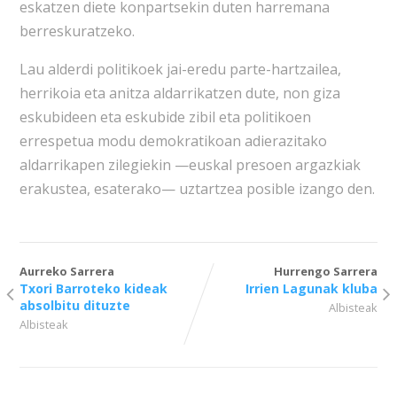
eskatzen diete konpartsekin duten harremana
berreskuratzeko.
Lau alderdi politikoek jai-eredu parte-hartzailea,
herrikoia eta anitza aldarrikatzen dute, non giza
eskubideen eta eskubide zibil eta politikoen
errespetua modu demokratikoan adierazitako
aldarrikapen zilegiekin —euskal presoen argazkiak
erakustea, esaterako— uztartzea posible izango den.
Aurreko Sarrera
Hurrengo Sarrera
Txori Barroteko kideak
Irrien Lagunak kluba
absolbitu dituzte
Albisteak
Albisteak