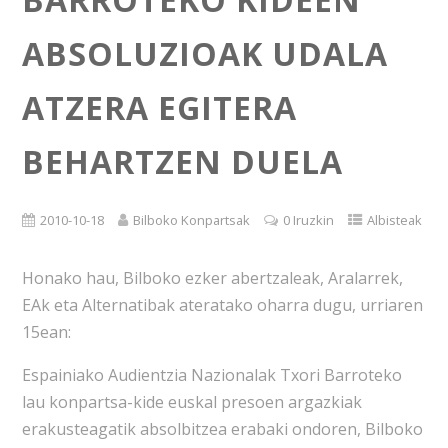
ABSOLUZIOAK UDALA
ATZERA EGITERA
BEHARTZEN DUELA
2010-10-18
Bilboko Konpartsak
0 Iruzkin
Albisteak
Honako hau, Bilboko ezker abertzaleak, Aralarrek,
EAk eta Alternatibak ateratako oharra dugu, urriaren
15ean:
Espainiako Audientzia Nazionalak Txori Barroteko
lau konpartsa-kide euskal presoen argazkiak
erakusteagatik absolbitzea erabaki ondoren, Bilboko