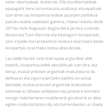
ezker abertzaleak, Aralarrek, EAk eta Alternatibak
epaiagatik bere zoriontasuna azaltzeaz eta epaituak
izan diren lau konpartsa-kideak jazarpen politikoa
pairatu dutela salatzeaz gainera, Udalari eskatu diote
2011ko Aste Nagusiari begira bere jarrera zuzendu
dezala eta Txori Barrote eta Kaskagorri konpartsei,
zein irizpide hori prebentzio modura ezarritako beste
konpartsei, ezarritako betoa altxa dezala.
Lau talde horiek uste dute epaia argia dela: alde
batetik, konpartsa-kidek absolbituak izan dira, eta
beraz, euskal presoen argazkiak erakustea ez da
delitua ez eta zigorra jartzeko balizko arrazoia;
bestalde, euskal presoen argazkiak erakusteak
biktimak ez dituela umiliatzen eta jarduera horrekin
inongo indarkeriaren erabilerarik goratzerik ez dela
egiten ondorioztatzen da, eta horrenbestez, ez duela